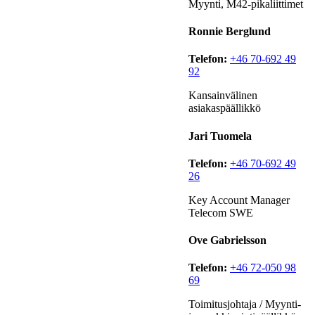
Myynti, M42-pikaliittimet
Ronnie Berglund
Telefon:
+46 70-692 49
92
Kansainvälinen
asiakaspäällikkö
Jari Tuomela
Telefon:
+46 70-692 49
26
Key Account Manager
Telecom SWE
Ove Gabrielsson
Telefon:
+46 72-050 98
69
Toimitusjohtaja / Myynti-