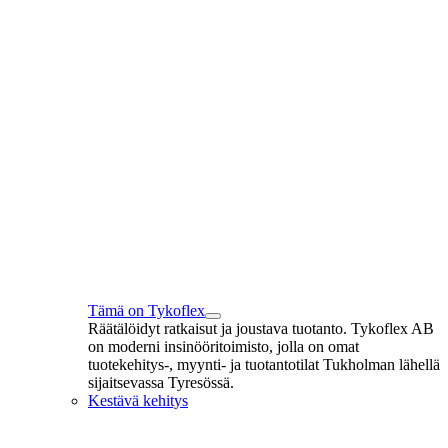
Tämä on Tykoflex
Räätälöidyt ratkaisut ja joustava tuotanto. Tykoflex AB
on moderni insinööritoimisto, jolla on omat
tuotekehitys-, myynti- ja tuotantotilat Tukholman lähellä
sijaitsevassa Tyresössä.
Kestävä kehitys