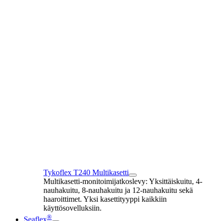
Tykoflex T240 Multikasetti
Multikasetti-monitoimijatkoslevy: Yksittäiskuitu, 4-
nauhakuitu, 8-nauhakuitu ja 12-nauhakuitu sekä
haaroittimet. Yksi kasettityyppi kaikkiin
käyttösovelluksiin.
®
Seaflex