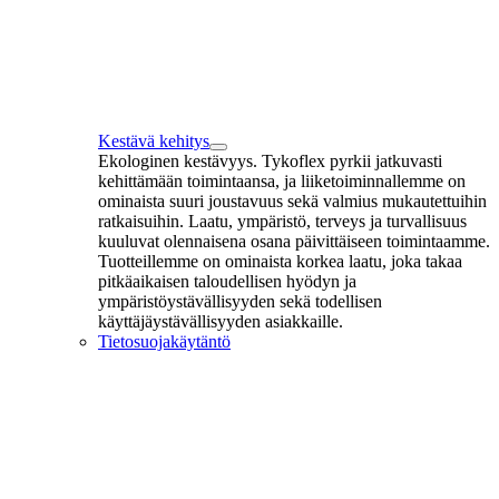
Kestävä kehitys
Ekologinen kestävyys. Tykoflex pyrkii jatkuvasti
kehittämään toimintaansa, ja liiketoiminnallemme on
ominaista suuri joustavuus sekä valmius mukautettuihin
ratkaisuihin. Laatu, ympäristö, terveys ja turvallisuus
kuuluvat olennaisena osana päivittäiseen toimintaamme.
Tuotteillemme on ominaista korkea laatu, joka takaa
pitkäaikaisen taloudellisen hyödyn ja
ympäristöystävällisyyden sekä todellisen
käyttäjäystävällisyyden asiakkaille.
Tietosuojakäytäntö