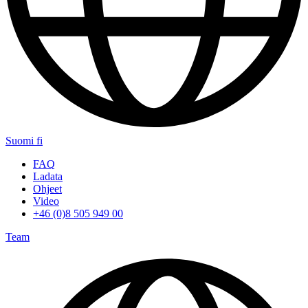
Suomi
fi
FAQ
Ladata
Ohjeet
Video
+46 (0)8 505 949 00
Team