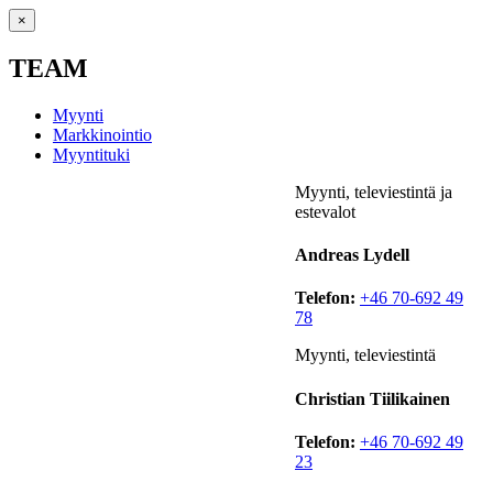
×
TEAM
Myynti
Markkinointio
Myyntituki
Myynti, televiestintä ja
estevalot
Andreas Lydell
Telefon:
+46 70-692 49
78
Myynti, televiestintä
Christian Tiilikainen
Telefon:
+46 70-692 49
23