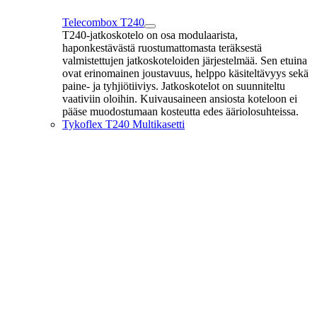
Telecombox T240
T240-jatkoskotelo on osa modulaarista,
haponkestävästä ruostumattomasta teräksestä
valmistettujen jatkoskoteloiden järjestelmää. Sen etuina
ovat erinomainen joustavuus, helppo käsiteltävyys sekä
paine- ja tyhjiötiiviys. Jatkoskotelot on suunniteltu
vaativiin oloihin. Kuivausaineen ansiosta koteloon ei
pääse muodostumaan kosteutta edes ääriolosuhteissa.
Tykoflex T240 Multikasetti