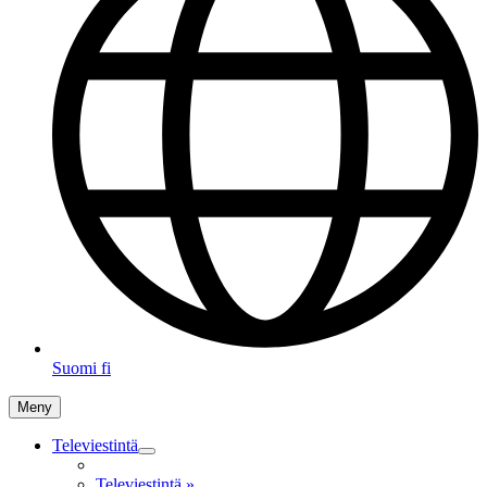
Suomi
fi
Meny
Televiestintä
Televiestintä
»