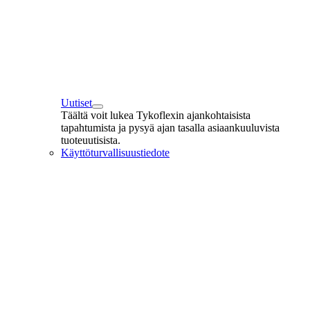
Uutiset
Täältä voit lukea Tykoflexin ajankohtaisista
tapahtumista ja pysyä ajan tasalla asiaankuuluvista
tuoteuutisista.
Käyttöturvallisuustiedote