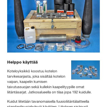
Helppo käyttää
Koteloyksikkö koostuu kotelon
tarvikesarjasta, joka sisältää kotelon
vaipan, kaapelin kumisen
taivutussuojan sekä kullekin kaapelityypille omat
liitäntäsarjat. Jatkosalueella on tilaa jopa 192 kuidulle.
Kuidut liitetään tavanomaisella fuusioliitäntälaitteella
standardisuojahylsyjä käyttäen. Liitoksen sisäpuoli