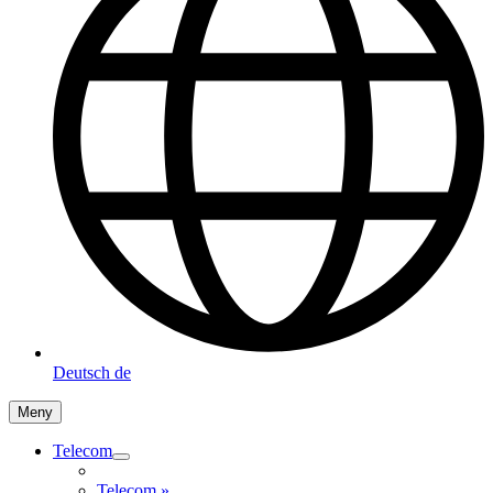
Deutsch
de
Meny
Telecom
Telecom
»