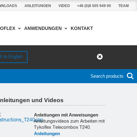
WNLOADS
ANLEITUNGEN
VIDEO
+46 (0)8 505 949 00
TEAM
KOFLEX
ANWENDUNGEN
KONTAKT
h to English
Search products
nleitungen und Videos
Anleitungen mit Anweisungen
Anleitungsvideos zum Arbeiten mit
Tykoflex Telecombox T240.
Anleitungen