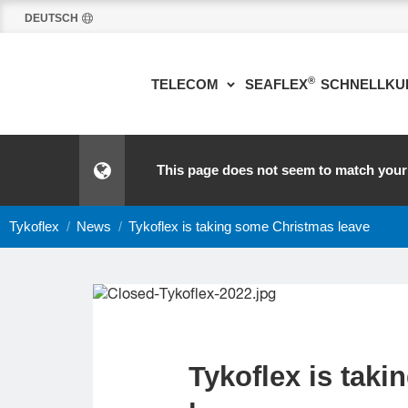
DEUTSCH
®
TELECOM
SEAFLEX
SCHNELLKU
This page does not seem to match your
Tykoflex
/
News
/
Tykoflex is taking some Christmas leave
Tykoflex is tak