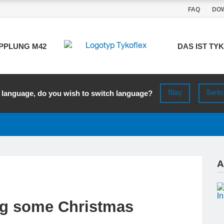
FAQ
DO
DAS IST TY
PPLUNG M42
 language, do you wish to switch language?
Stay
Switc
A
ing some Christmas