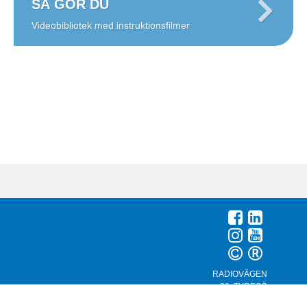
SÅ GÖR DU
Videobibliotek med instruktionsfilmer
Sitemap
RADIOVÄGEN
29, TYRESÖ
+46 (0)8 505