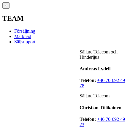
×
TEAM
Försäljning
Marknad
Säljsupport
Säljare Telecom och
Hinderljus
Andreas Lydell
Telefon:
+46 70-692 49
78
Säljare Telecom
Christian Tiilikainen
Telefon:
+46 70-692 49
23