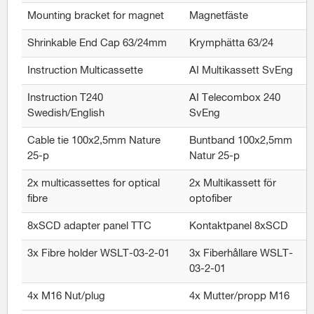
Mounting bracket for magnet
Magnetfäste
Shrinkable End Cap 63/24mm
Krymphätta 63/24
Instruction Multicassette
AI Multikassett SvEng
Instruction T240
AI Telecombox 240
Swedish/English
SvEng
Cable tie 100x2,5mm Nature
Buntband 100x2,5mm
25-p
Natur 25-p
2x multicassettes for optical
2x Multikassett för
fibre
optofiber
8xSCD adapter panel TTC
Kontaktpanel 8xSCD
3x Fibre holder WSLT-03-2-01
3x Fiberhållare WSLT-
03-2-01
4x M16 Nut/plug
4x Mutter/propp M16