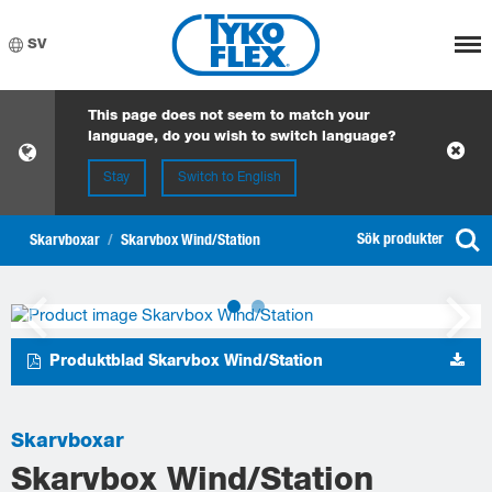
Meny
SV
This page does not seem to match your
language, do you wish to switch language?
Stay
Switch to English
Sök produkter
Skarvboxar
/
Skarvbox Wind/Station
Produktblad Skarvbox Wind/Station
Skarvboxar
Skarvbox Wind/Station