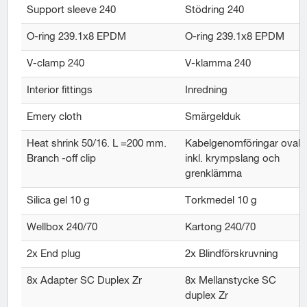
Support sleeve 240
Stödring 240
O-ring 239.1x8 EPDM
O-ring 239.1x8 EPDM
V-clamp 240
V-klamma 240
Interior fittings
Inredning
Emery cloth
Smärgelduk
Heat shrink 50/16. L =200 mm.
Kabelgenomföringar oval
Branch -off clip
inkl. krympslang och
grenklämma
Silica gel 10 g
Torkmedel 10 g
Wellbox 240/70
Kartong 240/70
2x End plug
2x Blindförskruvning
8x Adapter SC Duplex Zr
8x Mellanstycke SC
duplex Zr