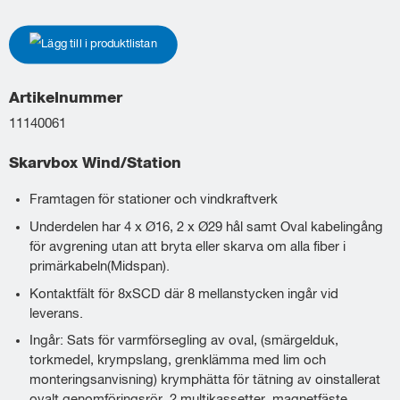
Lägg till i produktlistan
Artikelnummer
11140061
Skarvbox Wind/Station
Framtagen för stationer och vindkraftverk
Underdelen har 4 x Ø16, 2 x Ø29 hål samt Oval kabelingång
för avgrening utan att bryta eller skarva om alla fiber i
primärkabeln(Midspan).
Kontaktfält för 8xSCD där 8 mellanstycken ingår vid
leverans.
Ingår: Sats för varmförsegling av oval, (smärgelduk,
torkmedel, krympslang, grenklämma med lim och
monteringsanvisning) krymphätta för tätning av oinstallerat
ovalt genomföringsrör. 2 multikassetter, magnetfäste.