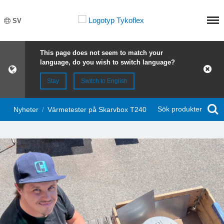
Meny
SV
This page does not seem to match your
language, do you wish to switch language?
Stay
Switch to English
Sök produkter
Nyheter
/
Värmetester på Skarvbox T240