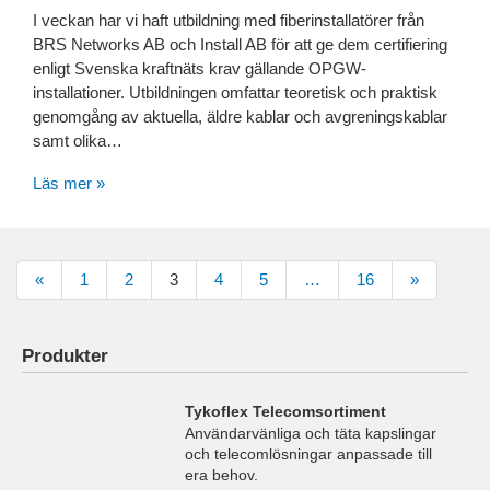
I veckan har vi haft utbildning med fiberinstallatörer från
BRS Networks AB och Install AB för att ge dem certifiering
enligt Svenska kraftnäts krav gällande OPGW-
installationer. Utbildningen omfattar teoretisk och praktisk
genomgång av aktuella, äldre kablar och avgreningskablar
samt olika…
Läs mer »
«
1
2
3
4
5
…
16
»
Produkter
Tykoflex Telecomsortiment
Användarvänliga och täta kapslingar
och telecomlösningar anpassade till
era behov.